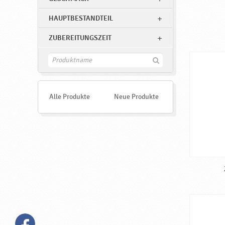
v
k
HAUPTBESTANDTEIL
a
ZUBEREITUNGSZEIT
F
i
n
d
e
Alle Produkte
Neue Produkte
n