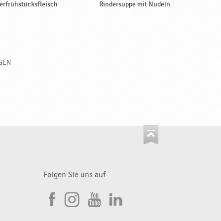
erfrühstücksfleisch
Rindersuppe mit Nudeln
GEN
Folgen Sie uns auf
I
F
n
Y
L