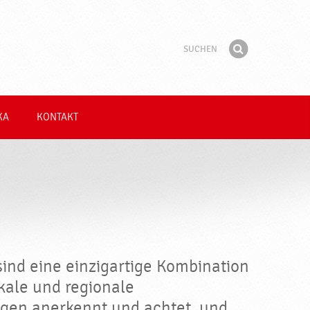
Suchen
Suchbegriff
Finden
KA
KONTAKT
ind eine einzigartige Kombination
okale und regionale
gen anerkennt und achtet, und