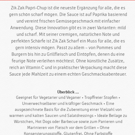
Zik Zak Papri-Chup ist die neueste Ergänzung für alle, die es
gern schön scharf mögen. Die Sauce ist auf Paprika basierend
und vereint frischen Gemüsegeschmack mit einfacher
Anwendung. Diese Innovation gibt es in zwei Varianten: mild
und scharf. Mit seiner cremigen, natürlichen Note und
perfekten Schärfe ist Zik Zak Scharf ein Muss für alle, die es
gern intensiv mögen. Passt zu allem – von Pommes und
Burgern bis hin zu Grillfleisch und Eintöpfen, denen du eine
feurige Note verleihen möchtest. Ohne künstliche Zusätze,
reich an Vitamin C und in praktischer Verpackung macht diese
Sauce jede Mahlzeit zu einem echten Geschmacksabenteuer.
Überblick ...
Geeignet für Vegetarier und Veganer • Tropffreier Stopfen •
Unverwechselbarer und kräftiger Geschmack • Eine
ausgezeichnete Basis für die Zubereitung einer Vielzahl von
warmen und kalten Saucen und Salatdressings • Ideale Beilage zu
Würstchen, Hot Dogs oder Barbecue sowie zum Panieren und
Marinieren von Fleisch vor dem Grillen • Ohne
Konservierungsstoffe, Glutenfrei, Ohne Farbstoffe