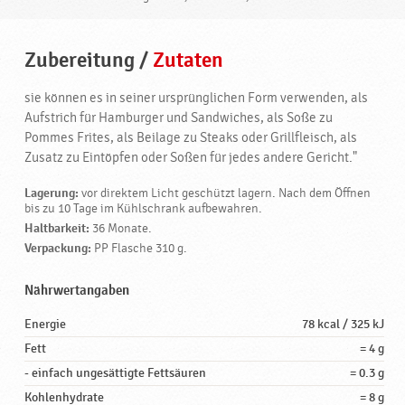
Zubereitung
/
Zutaten
sie können es in seiner ursprünglichen Form verwenden, als
Aufstrich für Hamburger und Sandwiches, als Soße zu
Pommes Frites, als Beilage zu Steaks oder Grillfleisch, als
Zusatz zu Eintöpfen oder Soßen für jedes andere Gericht."
Lagerung:
vor direktem Licht geschützt lagern. Nach dem Öffnen
bis zu 10 Tage im Kühlschrank aufbewahren.
Haltbarkeit:
36 Monate.
Verpackung:
PP Flasche 310 g.
Nährwertangaben
Energie
78 kcal / 325 kJ
Fett
= 4 g
- einfach ungesättigte Fettsäuren
= 0.3 g
Kohlenhydrate
= 8 g