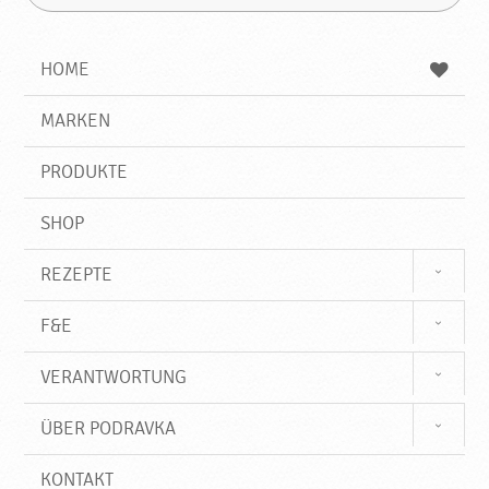
u
u
F
c
c
i
h
h
e
b
n
HOME
n
e
d
g
e
r
MARKEN
n
i
f
PRODUKTE
f
SHOP
REZEPTE
F&E
VERANTWORTUNG
ÜBER PODRAVKA
KONTAKT