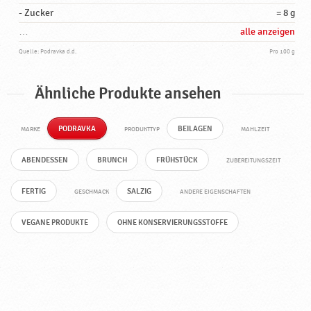
- Zucker
= 8 g
…
alle anzeigen
Quelle: Podravka d.d.
Pro 100 g
Ähnliche Produkte ansehen
PODRAVKA
BEILAGEN
MARKE
PRODUKTTYP
MAHLZEIT
ABENDESSEN
BRUNCH
FRÜHSTÜCK
ZUBEREITUNGSZEIT
FERTIG
SALZIG
GESCHMACK
ANDERE EIGENSCHAFTEN
VEGANE PRODUKTE
OHNE KONSERVIERUNGSSTOFFE