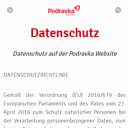
N
S
a
u
v
c
i
g
h
a
m
t
Datenschutz
a
i
s
o
n
c
h
i
n
Datenschutz auf der Podravka Website
e
DATENSCHUTZRICHTLINIE
Gemäß der Verordnung (EU) 2016/679 des
Europäischen Parlaments und des Rates vom 27.
April 2016 zum Schutz natürlicher Personen bei
der Verarbeitung personenbezogener Daten, zum