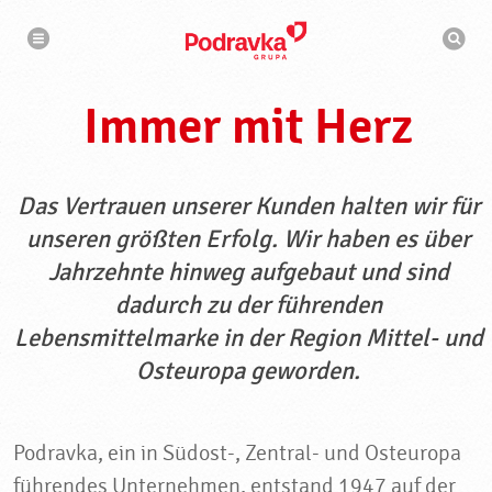
N
S
a
u
v
c
i
g
h
a
m
t
Immer mit Herz
a
i
s
o
n
c
h
i
n
Das Vertrauen unserer Kunden halten wir für
e
unseren größten Erfolg. Wir haben es über
Jahrzehnte hinweg aufgebaut und sind
dadurch zu der führenden
Lebensmittelmarke in der Region Mittel- und
Osteuropa geworden.
Podravka, ein in Südost-, Zentral- und Osteuropa
führendes Unternehmen, entstand 1947 auf der