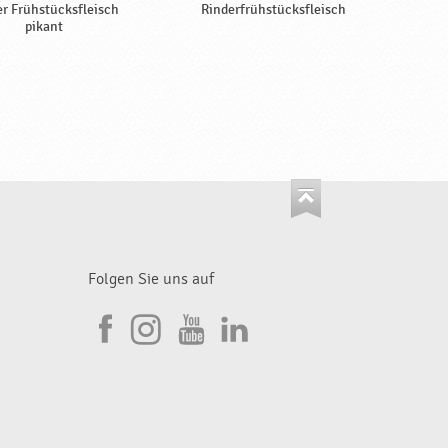
er Frühstücksfleisch
Rinderfrühstücksfleisch
pikant
Folgen Sie uns auf
I
F
n
Y
L
a
s
o
i