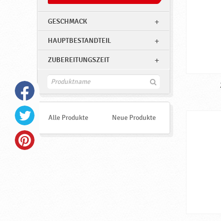
h
♥
GESCHMACK
P
HAUPTBESTANDTEIL
o
d
ZUBEREITUNGSZEIT
r
F
a
i
v
n
d
k
e
Alle Produkte
Neue Produkte
n
a