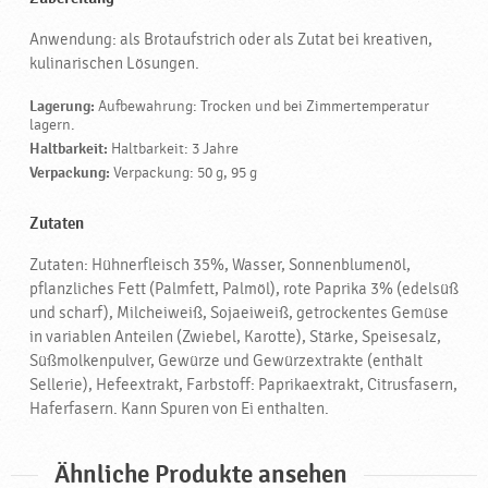
Anwendung: als Brotaufstrich oder als Zutat bei kreativen,
kulinarischen Lösungen.
Lagerung:
Aufbewahrung: Trocken und bei Zimmertemperatur
lagern.
Haltbarkeit:
Haltbarkeit: 3 Jahre
Verpackung:
Verpackung: 50 g, 95 g
Zutaten
Zutaten: Hühnerfleisch 35%, Wasser, Sonnenblumenöl,
pflanzliches Fett (Palmfett, Palmöl), rote Paprika 3% (edelsüß
und scharf), Milcheiweiß, Sojaeiweiß, getrockentes Gemüse
in variablen Anteilen (Zwiebel, Karotte), Stärke, Speisesalz,
Süßmolkenpulver, Gewürze und Gewürzextrakte (enthält
Sellerie), Hefeextrakt, Farbstoff: Paprikaextrakt, Citrusfasern,
Haferfasern. Kann Spuren von Ei enthalten.
Ähnliche Produkte ansehen