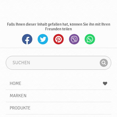
Falls Ihnen dieser Inhalt gefallen hat, können Sie ihn mit Ihren
Freunden teilen
S
S
u
u
F
c
c
i
h
h
e
b
n
HOME
n
e
d
g
e
r
MARKEN
n
i
f
PRODUKTE
f