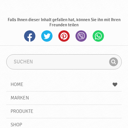
Falls Ihnen dieser Inhalt gefallen hat, können Sie ihn mit Ihren
Freunden teilen
S
S
u
u
F
c
c
i
h
h
e
b
n
HOME
n
e
d
g
e
r
MARKEN
n
i
f
PRODUKTE
f
SHOP