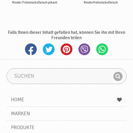
Rinder Frühstücksfleisch pikant
Rinderfrühstücksfleisch
Falls Ihnen dieser Inhalt gefallen hat, können Sie ihn mit Ihren
Freunden teilen
S
S
u
u
F
c
c
i
h
h
e
b
n
HOME
n
e
d
g
e
r
MARKEN
n
i
f
PRODUKTE
f