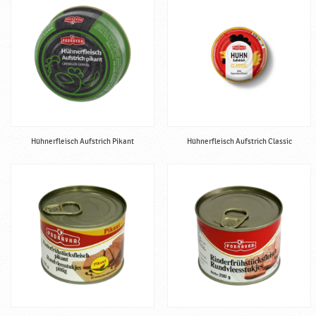
i
g
♥
P
o
d
r
a
v
Hühnerfleisch Aufstrich Pikant
Hühnerfleisch Aufstrich Classic
k
a