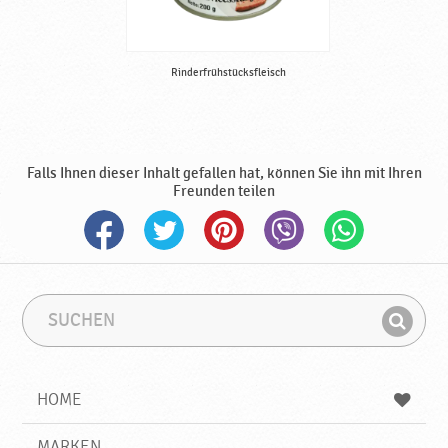
Rinderfrühstücksfleisch
Falls Ihnen dieser Inhalt gefallen hat, können Sie ihn mit Ihren
Freunden teilen
S
S
u
u
F
c
c
i
h
h
e
b
n
HOME
n
e
d
g
e
r
MARKEN