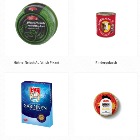
k
a
Hühnerfleisch Aufstrich Pikant
Rindergulasch