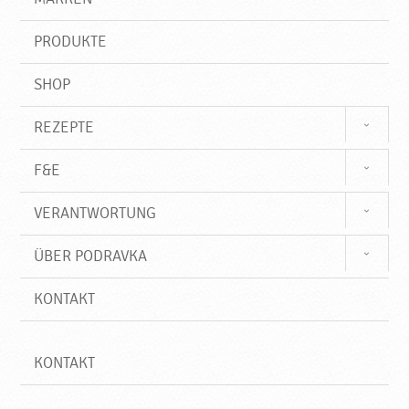
n
i
f
PRODUKTE
f
SHOP
REZEPTE
F&E
VERANTWORTUNG
ÜBER PODRAVKA
KONTAKT
KONTAKT