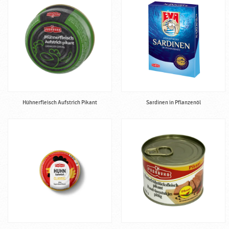
d
r
a
v
k
a
Hühnerfleisch Aufstrich Pikant
Sardinen in Pflanzenöl