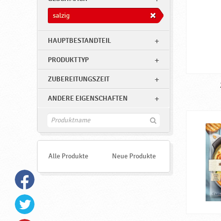
z
i
salzig
g
HAUPTBESTANDTEIL
♥
P
PRODUKTTYP
o
ZUBEREITUNGSZEIT
d
r
ANDERE EIGENSCHAFTEN
a
F
v
i
n
k
d
e
a
Alle Produkte
Neue Produkte
n