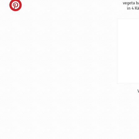
vegeta b
in 4 K