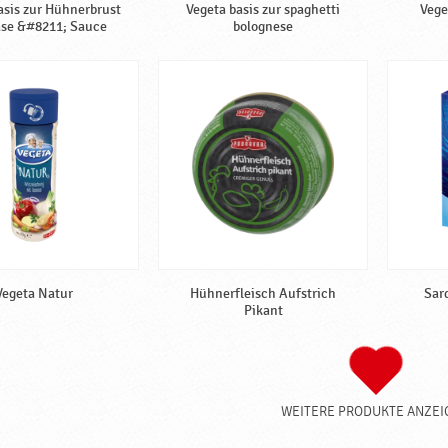
asis zur Hühnerbrust
Vegeta basis zur spaghetti
Vege
äse &#8211; Sauce
bolognese
Vegeta Natur
Hühnerfleisch Aufstrich
Sar
Pikant
WEITERE PRODUKTE ANZEI