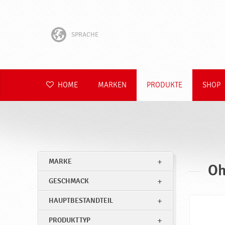
SPRACHE
English
Hrvatski
HOME
MARKEN
PRODUKTE
SHOP
Slovenščina
Čeština
Slovenčina
MARKE
Oh
Polski
GESCHMACK
Română
HAUPTBESTANDTEIL
PRODUKTTYP