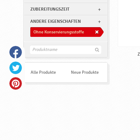
ZUBEREITUNGSZEIT
ANDERE EIGENSCHAFTEN
Ohne Konservierungsstoffe
F
Z
i
n
d
e
Alle Produkte
Neue Produkte
n