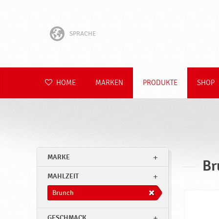
SPRACHE
English
Hrvatski
HOME
MARKEN
PRODUKTE
SHOP
Slovenščina
Čeština
Slovenčina
MARKE
Br
Polski
MAHLZEIT
Română
Brunch
GESCHMACK