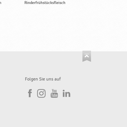
h
Rinderfrühstücksfleisch
Folgen Sie uns auf
I
F
n
Y
L
a
s
o
i