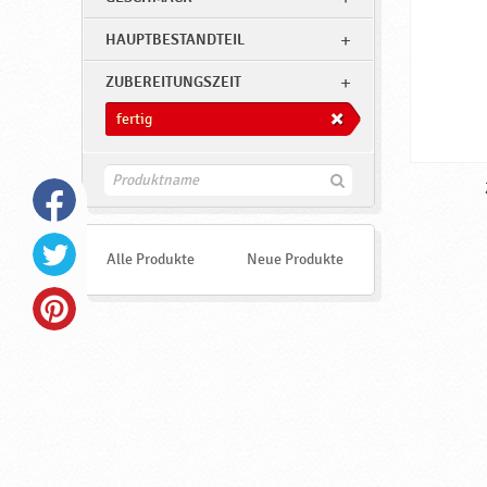
HAUPTBESTANDTEIL
ZUBEREITUNGSZEIT
fertig
F
i
n
d
e
Alle Produkte
Neue Produkte
n