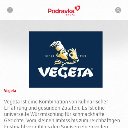
V
N
S
a
e
u
v
c
i
g
g
h
a
e
m
t
a
i
t
s
o
n
a
c
h
♥
i
n
P
e
o
d
r
a
v
k
Vegeta
a
Vegeta ist eine Kombination von kulinarischer
Erfahrung und gesunden Zutaten. Es ist eine
universelle Würzmischung für schmackhafte
Gerichte. Vom kleinen Imbiss bis zum reichhaltigen
Festmahl verleiht es den Speisen einen vollen,