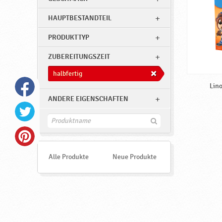
g
♥
HAUPTBESTANDTEIL
P
PRODUKTTYP
o
d
ZUBEREITUNGSZEIT
r
halbfertig
a
Lino
v
ANDERE EIGENSCHAFTEN
k
F
a
i
n
d
e
Alle Produkte
Neue Produkte
n