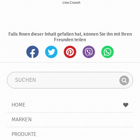
Lino Crunch
Falls Ihnen dieser Inhalt gefallen hat, können Sie ihn mit Ihren
Freunden teilen
S
S
u
u
F
c
c
i
h
h
e
b
n
HOME
n
e
d
g
e
r
MARKEN
n
i
f
PRODUKTE
f