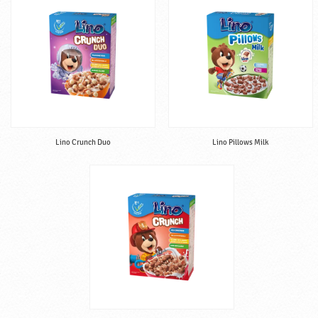
a
v
k
a
Lino Crunch Duo
Lino Pillows Milk