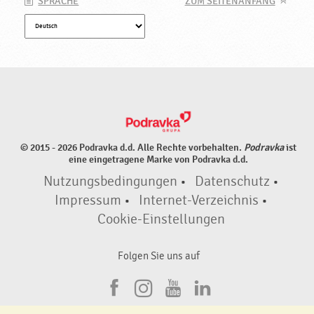
SPRACHE
ZUM SEITENANFANG
© 2015 - 2026 Podravka d.d. Alle Rechte vorbehalten.
Podravka
ist
eine eingetragene Marke von Podravka d.d.
Nutzungsbedingungen
•
Datenschutz
•
Impressum
•
Internet-Verzeichnis
•
Cookie-Einstellungen
Folgen Sie uns auf
F
I
Y
L
a
n
o
i