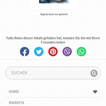
n
♥
P
Vegeta basis zur gulasch
o
d
r
a
v
Falls Ihnen dieser Inhalt gefallen hat, können Sie ihn mit Ihren
k
Freunden teilen
a
S
S
u
u
F
c
c
i
h
h
e
b
n
HOME
n
e
d
g
e
r
MARKEN
n