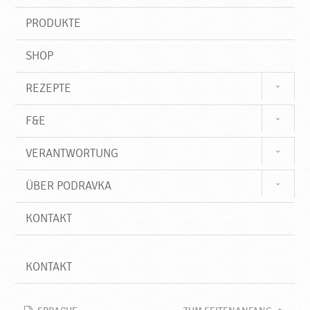
i
f
PRODUKTE
f
SHOP
REZEPTE
F&E
VERANTWORTUNG
ÜBER PODRAVKA
KONTAKT
KONTAKT