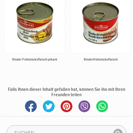
e
r
t
i
g
♥
P
o
d
Rinder Frühstücksfleisch pikant
Rinderfrühstücksfleisch
r
a
v
k
a
Falls Ihnen dieser Inhalt gefallen hat, können Sie ihn mit Ihren
Freunden teilen
S
S