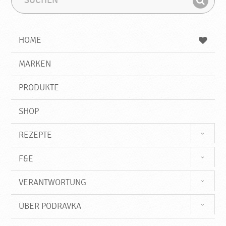
u
u
F
c
c
i
h
h
e
b
n
HOME
n
e
d
g
e
r
MARKEN
n
i
f
PRODUKTE
f
SHOP
REZEPTE
F&E
VERANTWORTUNG
ÜBER PODRAVKA