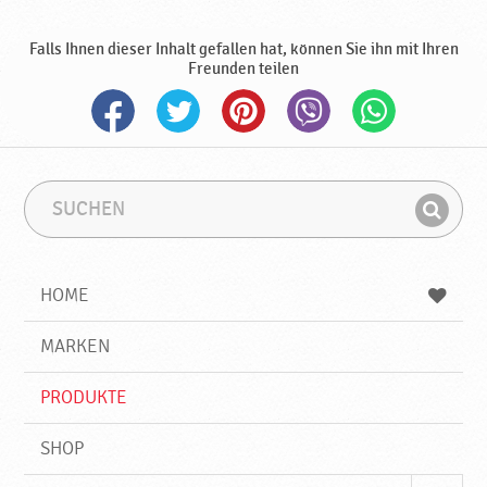
Falls Ihnen dieser Inhalt gefallen hat, können Sie ihn mit Ihren
Freunden teilen
S
S
u
u
F
c
c
i
h
h
e
b
n
HOME
n
e
d
g
e
r
MARKEN
n
i
f
PRODUKTE
f
SHOP