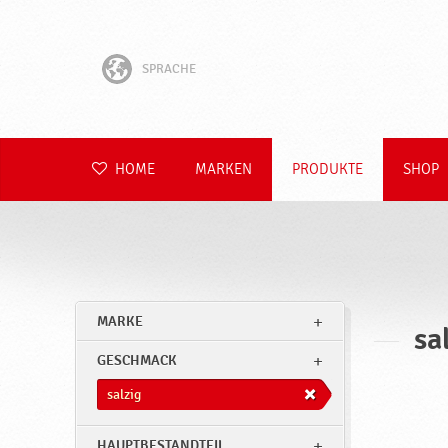
SPRACHE
English
Hrvatski
HOME
MARKEN
PRODUKTE
SHOP
Slovenščina
Čeština
Slovenčina
MARKE
sa
Polski
GESCHMACK
Română
salzig
HAUPTBESTANDTEIL