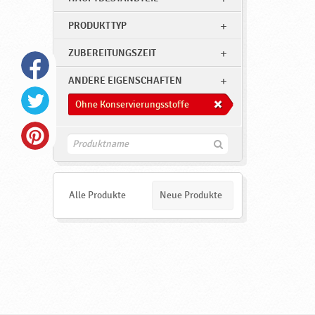
PRODUKTTYP
ZUBEREITUNGSZEIT
ANDERE EIGENSCHAFTEN
Ohne Konservierungsstoffe
F
i
n
d
e
Alle Produkte
Neue Produkte
n