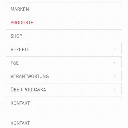
g
e
r
MARKEN
n
i
f
PRODUKTE
f
SHOP
REZEPTE
F&E
VERANTWORTUNG
ÜBER PODRAVKA
KONTAKT
KONTAKT