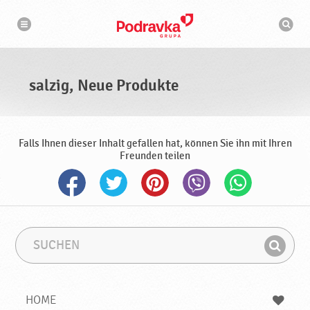
N
S
a
u
v
c
i
g
h
a
m
t
a
i
s
o
salzig, Neue Produkte
n
c
h
i
n
e
Falls Ihnen dieser Inhalt gefallen hat, können Sie ihn mit Ihren
Freunden teilen
S
S
u
u
F
c
c
i
h
h
e
b
n
HOME
n
e
d