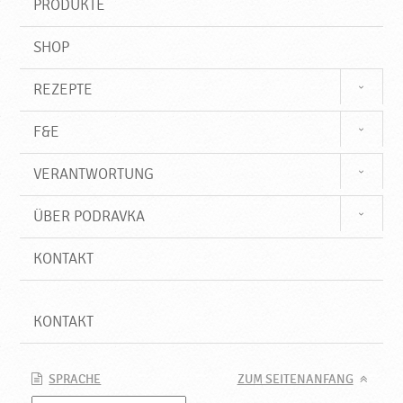
PRODUKTE
f
SHOP
REZEPTE
F&E
VERANTWORTUNG
ÜBER PODRAVKA
KONTAKT
KONTAKT
SPRACHE
ZUM SEITENANFANG