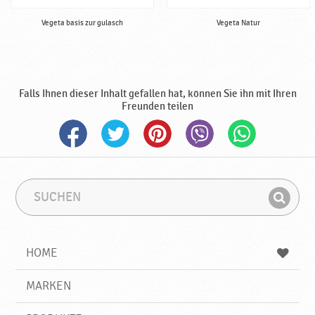
Vegeta basis zur gulasch
Vegeta Natur
Falls Ihnen dieser Inhalt gefallen hat, können Sie ihn mit Ihren
Freunden teilen
S
S
u
u
F
c
c
i
h
h
e
b
n
HOME
n
e
d
g
e
r
MARKEN
n
i
f