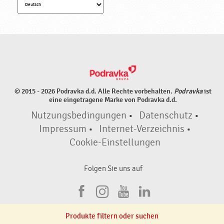
© 2015 - 2026 Podravka d.d. Alle Rechte vorbehalten.
Podravka
ist
eine eingetragene Marke von Podravka d.d.
Nutzungsbedingungen
•
Datenschutz
•
Impressum
•
Internet-Verzeichnis
•
Cookie-Einstellungen
Folgen Sie uns auf
F
I
Y
L
a
n
o
i
Produkte filtern oder suchen