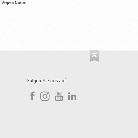
Vegeta Natur
Folgen Sie uns auf
I
F
n
Y
L
a
s
o
i
c
t
u
n