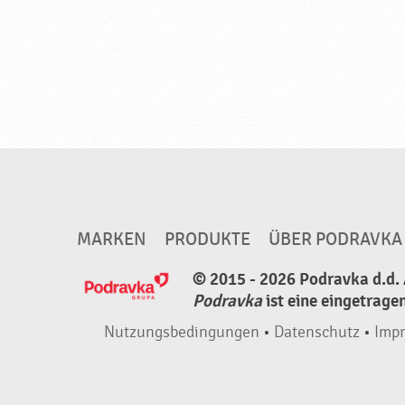
v
k
a
MARKEN
PRODUKTE
ÜBER PODRAVKA
© 2015 - 2026 Podravka d.d. 
Podravka
ist eine eingetrage
Nutzungsbedingungen
•
Datenschutz
•
Imp