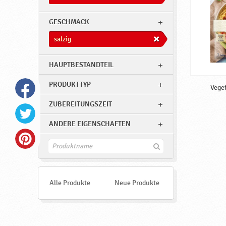
s
e
GESCHMACK
n
salzig
,
s
HAUPTBESTANDTEIL
a
PRODUKTTYP
l
Veget
z
ZUBEREITUNGSZEIT
i
ANDERE EIGENSCHAFTEN
g
♥
F
i
P
n
d
o
e
Alle Produkte
Neue Produkte
d
n
r
a