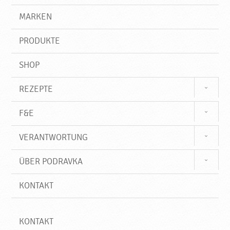
P
g
e
r
MARKEN
r
n
i
o
f
d
PRODUKTE
f
u
k
SHOP
t
e
REZEPTE
♥
P
F&E
o
d
VERANTWORTUNG
r
a
ÜBER PODRAVKA
v
k
KONTAKT
a
KONTAKT