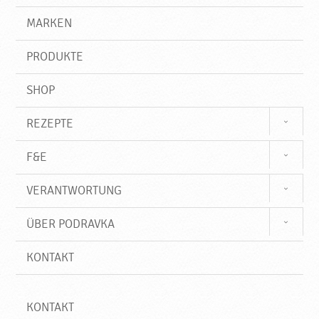
i
g
e
r
MARKEN
g
n
i
,
f
N
PRODUKTE
f
e
u
SHOP
e
P
REZEPTE
r
o
F&E
d
u
VERANTWORTUNG
k
t
ÜBER PODRAVKA
e
♥
KONTAKT
P
o
d
r
KONTAKT