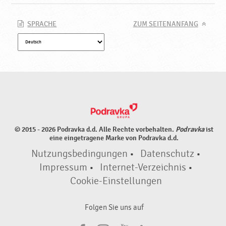
a
v
k
SPRACHE
ZUM SEITENANFANG
a
© 2015 - 2026 Podravka d.d. Alle Rechte vorbehalten.
Podravka
ist
eine eingetragene Marke von Podravka d.d.
Nutzungsbedingungen
•
Datenschutz
•
Impressum
•
Internet-Verzeichnis
•
Cookie-Einstellungen
Folgen Sie uns auf