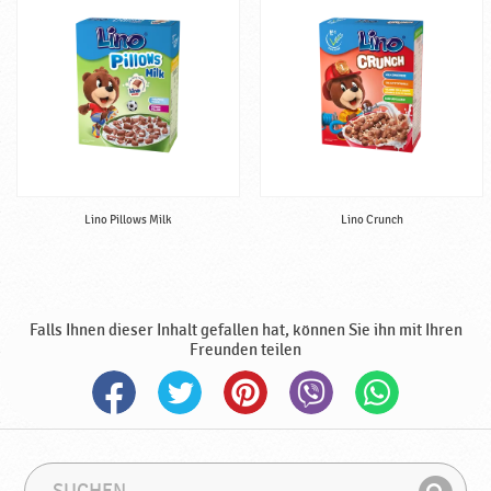
B
a
b
y
n
a
h
r
u
Lino Pillows Milk
Lino Crunch
n
g
♥
P
o
Falls Ihnen dieser Inhalt gefallen hat, können Sie ihn mit Ihren
d
Freunden teilen
r
a
v
k
a
S
S