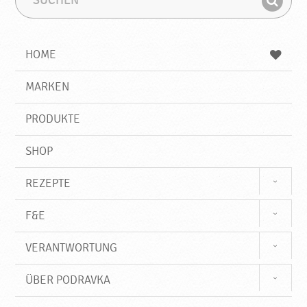
u
u
F
c
c
i
h
h
e
b
n
HOME
n
e
d
g
e
r
MARKEN
n
i
f
PRODUKTE
f
SHOP
REZEPTE
F&E
VERANTWORTUNG
ÜBER PODRAVKA