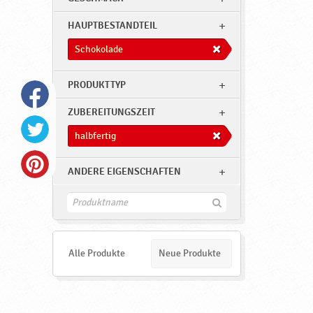
e
,
HAUPTBESTANDTEIL
h
Schokolade
a
l
PRODUKTTYP
b
ZUBEREITUNGSZEIT
f
halbfertig
e
r
ANDERE EIGENSCHAFTEN
t
i
F
i
g
n
d
,
e
Alle Produkte
Neue Produkte
N
n
e
u