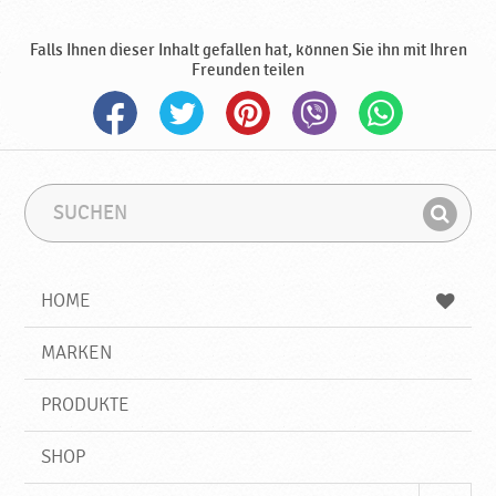
r
o
Falls Ihnen dieser Inhalt gefallen hat, können Sie ihn mit Ihren
d
Freunden teilen
u
k
t
e
♥
P
S
S
u
u
o
F
c
c
d
i
h
h
r
e
b
n
HOME
a
n
e
d
v
g
e
r
MARKEN
k
n
i
a
f
PRODUKTE
f
SHOP