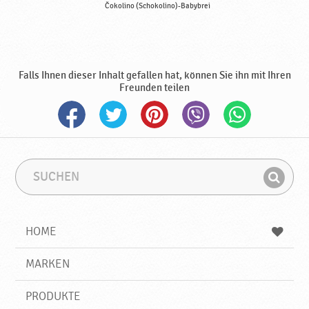
Čokolino (Schokolino)-Babybrei
Falls Ihnen dieser Inhalt gefallen hat, können Sie ihn mit Ihren
Freunden teilen
S
S
u
u
F
c
c
i
h
h
e
b
n
HOME
n
e
d
g
e
r
MARKEN
n
i
f
PRODUKTE
f