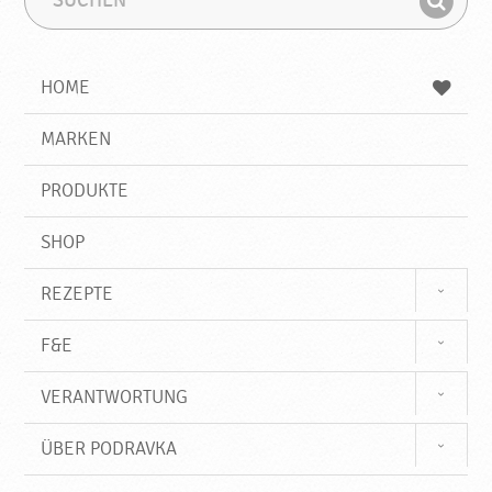
u
u
F
c
c
i
h
h
e
b
n
HOME
n
e
d
g
e
r
MARKEN
n
i
f
PRODUKTE
f
SHOP
REZEPTE
F&E
VERANTWORTUNG
ÜBER PODRAVKA