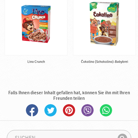
d
e
,
h
a
l
a
l
♥
Lino Crunch
Čokolino (Schokolino)-Babybrei
P
o
d
r
a
Falls Ihnen dieser Inhalt gefallen hat, können Sie ihn mit Ihren
v
Freunden teilen
k
a
S
S