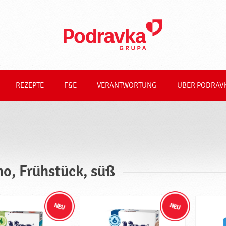
REZEPTE
F&E
VERANTWORTUNG
ÜBER PODRAV
no, Frühstück, süß