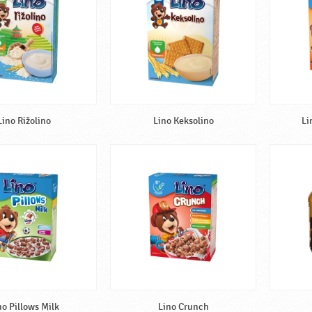
Lino Rižolino
Lino Keksolino
Li
no Pillows Milk
Lino Crunch