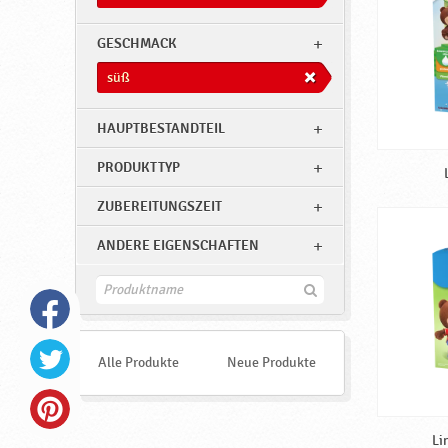
,
s
GESCHMACK
ü
süß
ß
♥
HAUPTBESTANDTEIL
P
PRODUKTTYP
o
d
ZUBEREITUNGSZEIT
r
ANDERE EIGENSCHAFTEN
a
v
F
i
k
n
d
a
e
Alle Produkte
Neue Produkte
n
Li