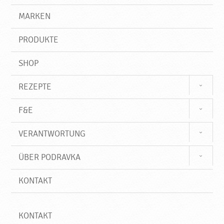
e
g
e
r
MARKEN
l
n
i
,
f
N
PRODUKTE
f
e
u
SHOP
e
P
REZEPTE
r
o
F&E
d
u
VERANTWORTUNG
k
t
ÜBER PODRAVKA
e
♥
KONTAKT
P
o
d
r
KONTAKT