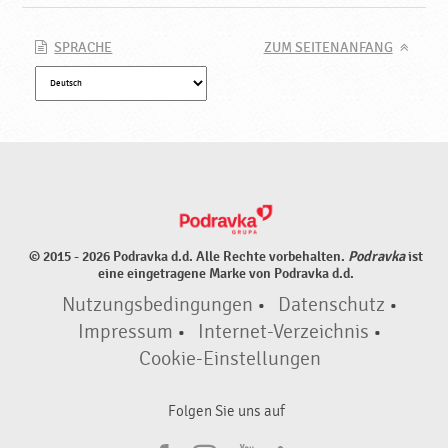
a
v
k
SPRACHE
ZUM SEITENANFANG
a
© 2015 - 2026 Podravka d.d. Alle Rechte vorbehalten.
Podravka
ist
eine eingetragene Marke von Podravka d.d.
Nutzungsbedingungen
•
Datenschutz
•
Impressum
•
Internet-Verzeichnis
•
Cookie-Einstellungen
Folgen Sie uns auf