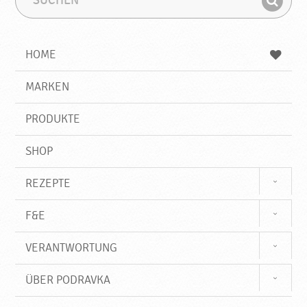
u
u
F
c
c
i
h
h
e
b
n
HOME
n
e
d
g
e
r
MARKEN
n
i
f
PRODUKTE
f
SHOP
REZEPTE
F&E
VERANTWORTUNG
ÜBER PODRAVKA