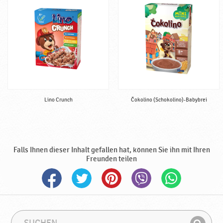
g
♥
P
o
d
r
a
v
k
Lino Crunch
Čokolino (Schokolino)-Babybrei
a
Falls Ihnen dieser Inhalt gefallen hat, können Sie ihn mit Ihren
Freunden teilen
S
S