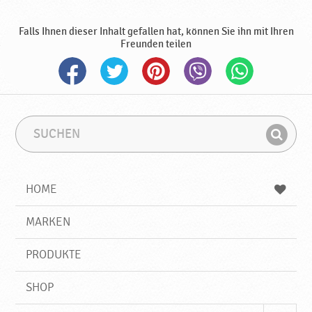
u
e
Falls Ihnen dieser Inhalt gefallen hat, können Sie ihn mit Ihren
P
Freunden teilen
r
o
d
u
k
t
S
S
u
u
e
F
c
c
♥
i
h
h
P
e
b
n
HOME
o
n
e
d
d
g
e
r
MARKEN
r
n
i
a
f
v
PRODUKTE
f
k
a
SHOP