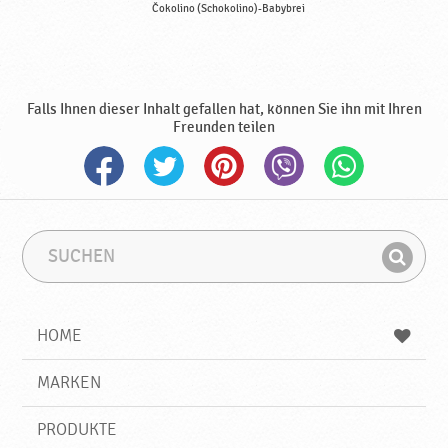
Čokolino (Schokolino)-Babybrei
Falls Ihnen dieser Inhalt gefallen hat, können Sie ihn mit Ihren
Freunden teilen
S
S
u
u
F
c
c
i
h
h
e
b
n
HOME
n
e
d
g
e
r
MARKEN
n
i
f
PRODUKTE
f