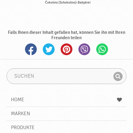
Čokolino (Schokolino)-Babybrei
Falls Ihnen dieser Inhalt gefallen hat, können Sie ihn mit Ihren
Freunden teilen
S
S
u
u
F
c
c
i
h
h
e
b
n
HOME
n
e
d
g
e
r
MARKEN
n
i
f
PRODUKTE
f