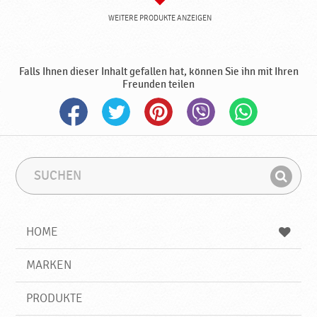
WEITERE PRODUKTE ANZEIGEN
Falls Ihnen dieser Inhalt gefallen hat, können Sie ihn mit Ihren
Freunden teilen
S
S
u
u
F
c
c
i
h
h
e
b
n
HOME
n
e
d
g
e
r
MARKEN
n
i
f
PRODUKTE
f