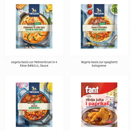
w
ü
r
z
e
♥
P
o
d
r
vegeta basis zur Hühnerbrust in 4
Vegeta basis zur spaghetti
Käse &#8211; Sauce
bolognese
a
v
k
a