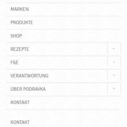
r
g
e
r
MARKEN
o
n
i
d
f
u
PRODUKTE
f
k
t
SHOP
e
♥
REZEPTE
P
o
F&E
d
r
VERANTWORTUNG
a
v
ÜBER PODRAVKA
k
a
KONTAKT
KONTAKT