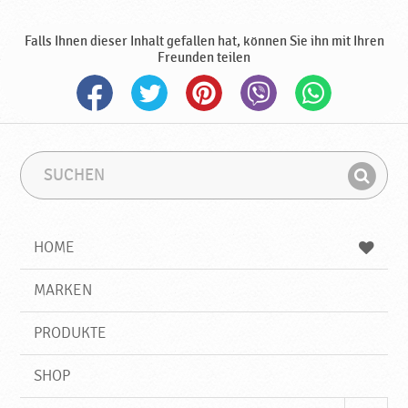
k
t
Falls Ihnen dieser Inhalt gefallen hat, können Sie ihn mit Ihren
e
Freunden teilen
♥
P
o
d
r
a
S
S
u
u
v
F
c
c
k
i
h
h
a
e
b
n
HOME
n
e
d
g
e
r
MARKEN
n
i
f
PRODUKTE
f
SHOP