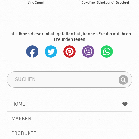
Lino Crunch
Čokolino (Schokolino)-Babybrei
Falls Ihnen dieser Inhalt gefallen hat, können Sie ihn mit Ihren
Freunden teilen
S
S
u
u
F
c
c
i
h
h
e
b
n
HOME
n
e
d
g
e
r
MARKEN
n
i
f
PRODUKTE
f