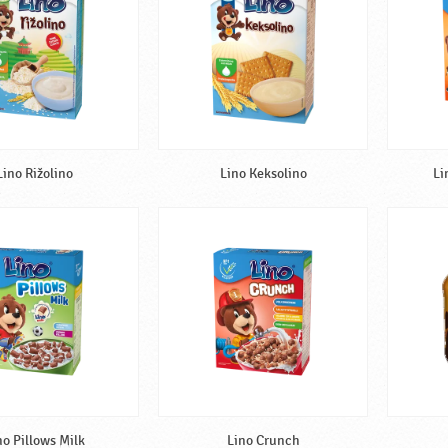
Lino Rižolino
Lino Keksolino
Li
no Pillows Milk
Lino Crunch