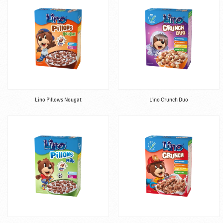
k
a
Lino Pillows Nougat
Lino Crunch Duo