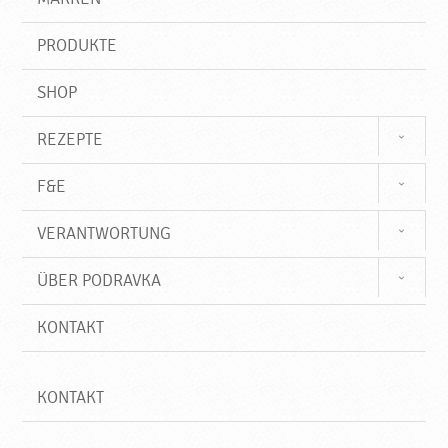
n
i
f
PRODUKTE
f
SHOP
REZEPTE
F&E
VERANTWORTUNG
ÜBER PODRAVKA
KONTAKT
KONTAKT