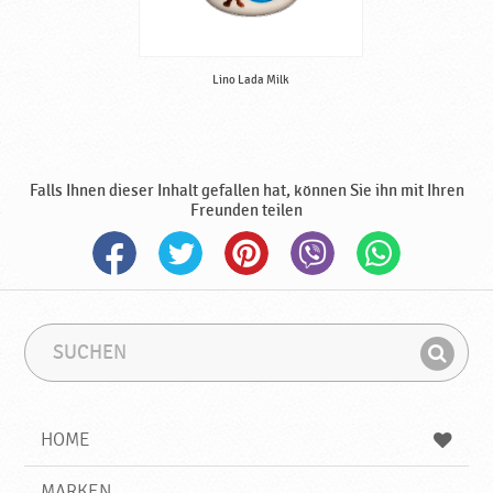
Lino Lada Milk
Falls Ihnen dieser Inhalt gefallen hat, können Sie ihn mit Ihren
Freunden teilen
S
S
u
u
F
c
c
i
h
h
e
b
n
HOME
n
e
d
g
e
r
MARKEN