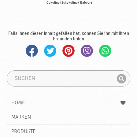
Čokolino (Schokolino)-Babybrei
Falls Ihnen dieser Inhalt gefallen hat, können Sie ihn mit Ihren
Freunden teilen
S
S
u
u
F
c
c
i
h
h
e
b
n
HOME
n
e
d
g
e
r
MARKEN
n
i
f
PRODUKTE
f