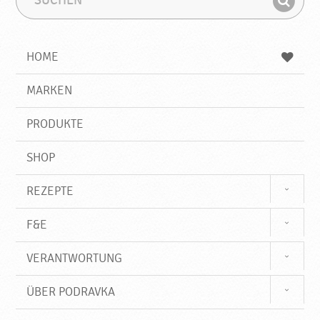
u
u
F
c
c
i
h
h
e
b
n
HOME
n
e
d
g
e
r
MARKEN
n
i
f
PRODUKTE
f
SHOP
REZEPTE
F&E
VERANTWORTUNG
ÜBER PODRAVKA