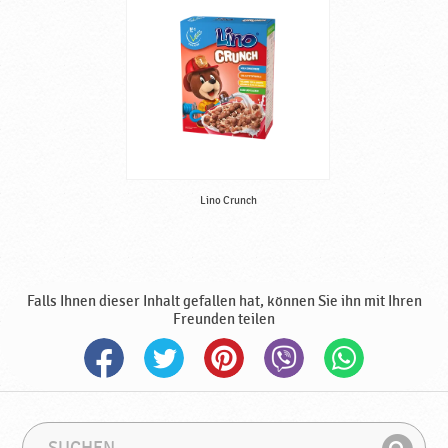
o
l
a
d
e
♥
P
o
d
Lino Crunch
r
a
v
k
a
Falls Ihnen dieser Inhalt gefallen hat, können Sie ihn mit Ihren
Freunden teilen
S
S