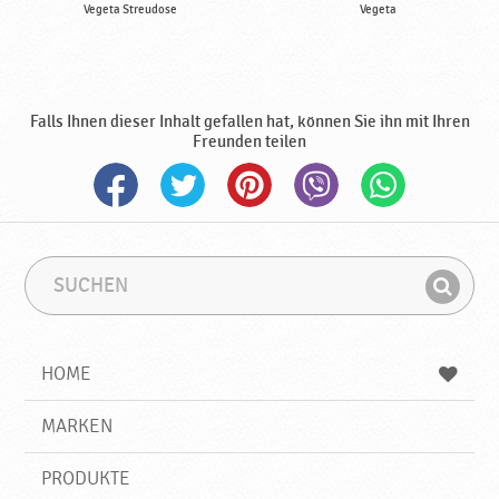
Vegeta Streudose
Vegeta
Falls Ihnen dieser Inhalt gefallen hat, können Sie ihn mit Ihren
Freunden teilen
S
S
u
u
F
c
c
i
h
h
e
b
n
HOME
n
e
d
g
e
r
MARKEN
n
i
f
PRODUKTE
f