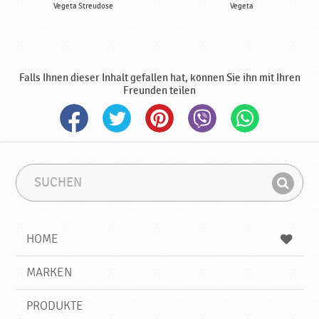
Vegeta Streudose
Vegeta
Falls Ihnen dieser Inhalt gefallen hat, können Sie ihn mit Ihren
Freunden teilen
S
S
u
u
F
c
c
i
h
h
e
b
n
HOME
n
e
d
g
e
r
MARKEN
n
i
f
PRODUKTE
f