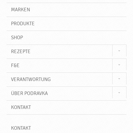
d
g
e
r
MARKEN
u
n
i
k
f
t
PRODUKTE
f
e
♥
SHOP
P
o
REZEPTE
d
r
F&E
a
v
VERANTWORTUNG
k
a
ÜBER PODRAVKA
KONTAKT
KONTAKT