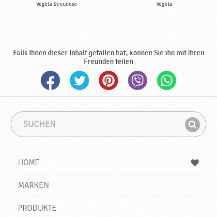
Vegeta Streudose
Vegeta
Falls Ihnen dieser Inhalt gefallen hat, können Sie ihn mit Ihren
Freunden teilen
S
S
u
u
F
c
c
i
h
h
e
b
n
HOME
n
e
d
g
e
r
MARKEN
n
i
f
PRODUKTE
f