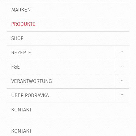
g
e
r
MARKEN
n
i
f
PRODUKTE
f
SHOP
REZEPTE
F&E
VERANTWORTUNG
ÜBER PODRAVKA
KONTAKT
KONTAKT