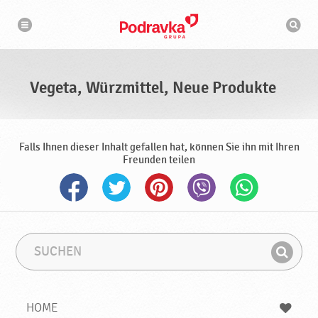
N
S
a
u
v
c
i
g
h
a
m
t
a
i
s
o
Vegeta, Würzmittel, Neue Produkte
n
c
h
i
n
e
Falls Ihnen dieser Inhalt gefallen hat, können Sie ihn mit Ihren
Freunden teilen
S
S
u
u
F
c
c
i
h
h
e
b
n
HOME
n
e
d