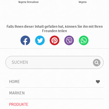
Vegeta Streudose
Vegeta
Falls Ihnen dieser Inhalt gefallen hat, können Sie ihn mit Ihren
Freunden teilen
S
S
u
u
F
c
c
i
h
h
e
b
n
HOME
n
e
d
g
e
r
MARKEN
n
i
f
PRODUKTE
f